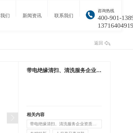
咨询热线
于我们
新闻资讯
联系我们
400-901-138
1371640491
返回
带电绝缘清扫、清洗服务企业资质一级证书
相关内容
带电绝缘清扫、清洗服务企业资质一级证书