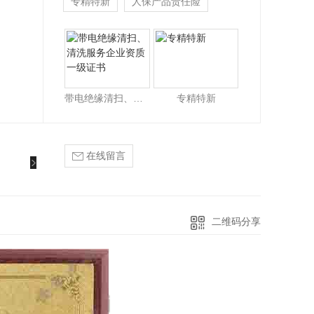
专精特新
人保产品责任险
带电绝缘清扫、清洗服务企业资质一级证书
专精特新
在线留言
二维码分享