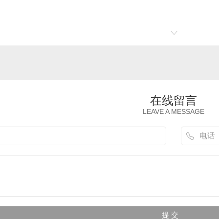
在线留言
LEAVE A MESSAGE