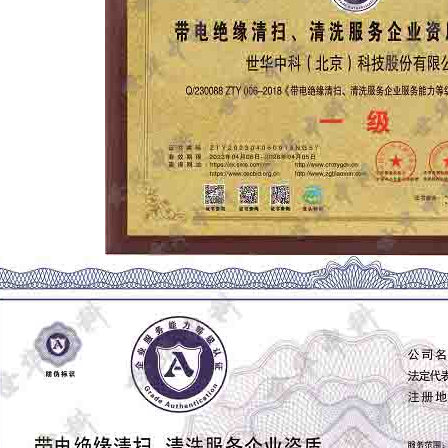
机房带电清洗设备系列（SHZK-61）
世华中科集团-机房升级系列SHZK-66
精