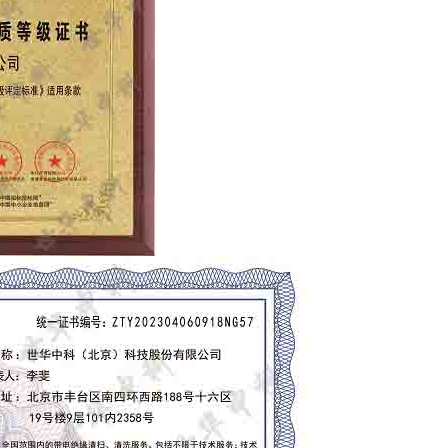
密防锈润滑除锈剂