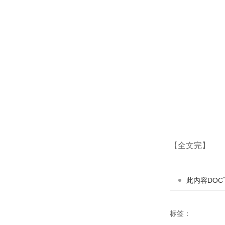
【全文完】
此内容DOC
标签：