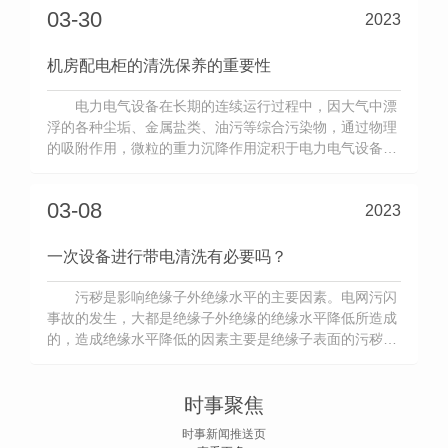
03-30
2023
等)，去除 由于综合污染所引起的“软性故障”，提高这些
设备的运行 可靠性，使
机房配电柜的清洗保养的重要性
电力电气设备在长期的连续运行过程中，因大气中漂
浮的各种尘垢、金属盐类、油污等综合污染物，通过物理
的吸附作用，微粒的重力沉降作用淀积于电力电气设备表
面，而造成设备的严重污染，使设备的散热能力下降，影
响其运行质量和运行可靠性。这些污染物还对设备内的电
03-08
2023
路形成附加的"微电路效应",导致"缓慢腐蚀"作用，不同程
度地引起电力电气设
一次设备进行带电清洗有必要吗？
污秽是影响绝缘子外绝缘水平的主要因素。电网污闪
事故的发生，大都是绝缘子外绝缘的绝缘水平降低所造成
的，造成绝缘水平降低的因素主要是绝缘子表面的污秽和
绝缘子表面污秽物潮解所致。绝缘子由于长期裸露在污秽
的大气中，表面就逐渐集聚了污秽，这些含有盐、酸、碱
性的污秽，一般来说可溶于水，污秽溶于水后成为电解
时事聚焦
质，导电性强，使泄露电流加
时事新闻推送页