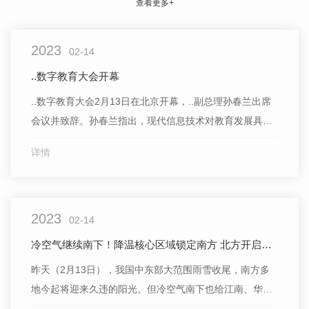
查看更多+
2023
02-14
..数字教育大会开幕
..数字教育大会2月13日在北京开幕，..副总理孙春兰出席
会议并致辞。孙春兰指出，现代信息技术对教育发展具有
革命性影响。中国政府高度重视发展数字教育，经过持续
详情
努力，**所有中小学都已接入互联网，99.5%学校有多媒体
教室，建成..智慧教育公共服务平台，汇聚4.4万条基础教
育课程资源、6757门职业教育精品课程、2.7万
2023
02-14
冷空气继续南下！降温核心区域锁定南方 北方开启升温模式
昨天（2月13日），我国中东部大范围雨雪收尾，南方多
地今起将迎来久违的阳光。但冷空气南下也给江南、华南
等地带去剧烈降温，预计局地过程降幅可达10℃以上，北