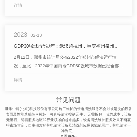
详情
方地区则已经率..入了升温通道。江南华南明晨迎本轮过程
气温..低点北方本周主打“升温牌”昨天，冷空气大举南下，
降温核心区域转移至我国南方地区，江南南部、华南北部
2023
等地降
02-13
GDP30强城市“洗牌”：武汉超杭州，重庆福州泉州西安排位上升
2月12日，郑州市统计局公布2022年郑州市经济运行情
况，至此，2022年中国内地GDP30强城市数据已经全部出
炉。相比于2021年的30强，2022年并无新面孔。2021年
详情
排在第30名温州（2022年GDP为8029.8亿元）之后的沈
阳（2022年GDP为7695.8亿元）、昆明（2022年GDP为
常见问题
7541.37亿元
世华中科(北京)科技股份有限公司施工维护的带电清洗服务不会对被清洗的设备
表面及性能造成任何损坏，可直接清洗控制元件， 无需拆解，节约成本，设备
无磨损。随着服务地区和行业领域的越来越多，设备清洗维护服务效果不断赢
得市场肯定，自主研发的带电清洗设备及清洗剂应用领域范围广，带电清洗一
净到底。
查看更多+