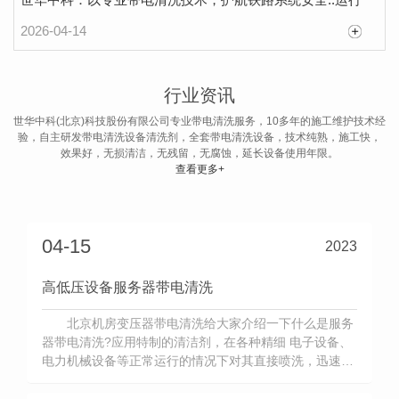
2026-04-14
机房数据中间是否可以实现带电清洗
行业资讯
机房数据中间是当今社会的信息工厂，它处理着
世华中科(北京)科技股份有限公司专业带电清洗服务，10多年的施工维护技术经
大量的信息和数据。这些信息和数据直接关系着我们
验，自主研发带电清洗设备清洗剂，全套带电清洗设备，技术纯熟，施工快，
效果好，无损清洁，无残留，无腐蚀，延长设备使用年限。
生活的各个方面，如果一个大型的机房数据中间停
查看更多+
2023-05-30
摆，那么将影响着很多人的衣食住行，造成的经济损
失无法估计。北京机房变压器带电清洗下面给大家详
细介绍 一下吧。一、大型的机房数据中间和一般的
04-15
2023
机房明显的区别就是：影响力度不一样。大型的机房
高低压设备服务器带电清洗
数据
北京机房变压器带电清洗给大家介绍一下什么是服务
器带电清洗?应用特制的清洁剂，在各种精细 电子设备、
电力机械设备等正常运行的情况下对其直接喷洗，迅速去
除因各种原因粘附在这些设备内部和表面的综合污染(如
灰尘、油烟、潮汽、盐份、累积静电及各种带电粒子