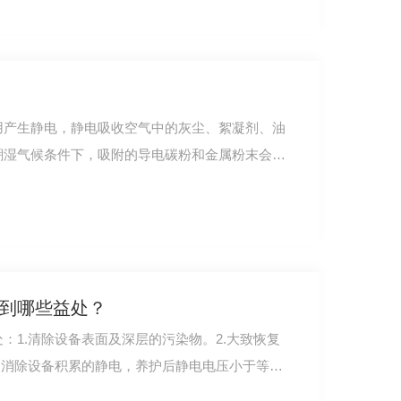
用产生静电，静电吸收空气中的灰尘、絮凝剂、油
潮湿气候条件下，吸附的导电碳粉和金属粉末会短
到哪些益处？
：1.清除设备表面及深层的污染物。2.大致恢复
.消除设备积累的静电，养护后静电电压小于等于