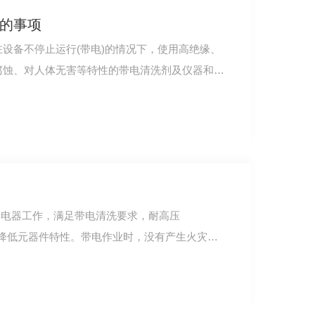
的事项
设备不停止运行(带电)的情况下，使用高绝缘、
腐蚀、对人体无害等特性的带电清洗剂及仪器和工
响电器工作，满足带电清洗要求，耐高压
密防锈润滑除锈剂
不降低元器件特性。带电作业时，没有产生火灾和