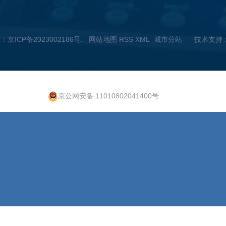
城
号：
京ICP备2023002186号
.
网站地图
RSS
XML
城市分站
技术支持
上
市
海
分
四
站
京公网安备 11010802041400号
川
山
东