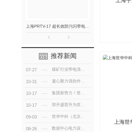
上海宇
上海PRTV-17 超长效防污闪带电喷涂材料
推荐新闻
煤矿行业带电清洗专项施工圆满落地
07-27
凝心聚力强协作，技术赋能共成长 —— 世华中科集团技术部团建活动圆满落幕
10-31
集团新势力！世华中科（福建）科技有限公司..正式成立
10-17
郑开盛晋升为世华中科集团总裁的通告
10-17
世华中科（北京）科技股份有限公司隆重纪念中国人民抗日战争胜利80周年！
09-03
上海世
数据中心电力设备的“守护天使”：世华中科带电清洗服务
08-26