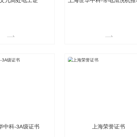
文九高处电工证
上海机房带电清洗设备系列（SHZK-61）
上海世华中科集团-机房升级系列SHZK-66
上海
华中科-3A级证书
上海荣誉证书