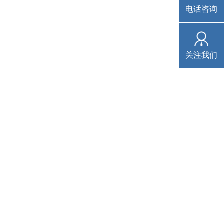
电话咨询
关注我们