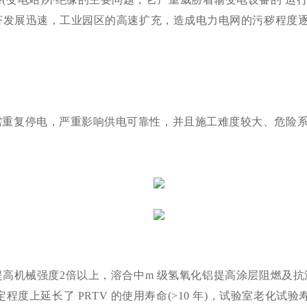
济发展迅速，工业园区的高速扩充，造成电力电网的污秽程度
需重复停电，严重影响供电可靠性，并且施工难度较大、危险
提高机械强度2倍以上，溶合中m 级氢氧化铝提高涂层阻燃及抗漏
一定程度上延长了 PRTV 的使用寿命(>10 年)，试验室老化试验