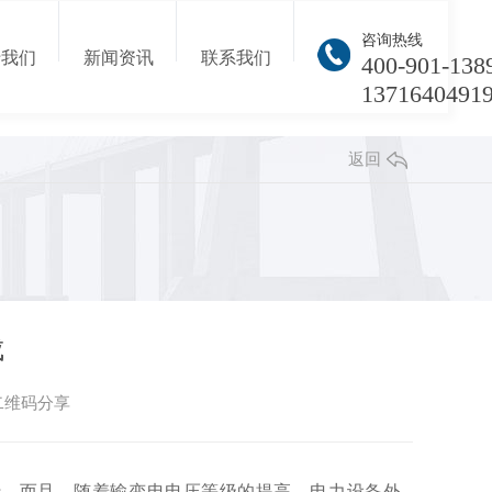
咨询热线
于我们
新闻资讯
联系我们
400-901-138
1371640491
返回
成
二维码分享
行。而且，随着输变电电压等级的提高，电力设备外