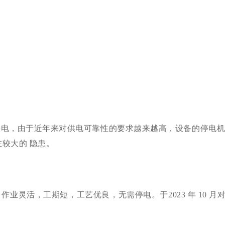
备停电，由于近年来对供电可靠性的要求越来越高，设备的停电
较大的 隐患。
，
作业灵活，工期短，工艺优良，无需停电。
于2023 年 10 月