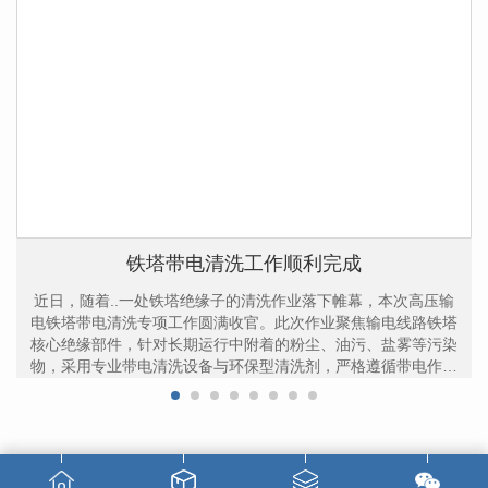
铁塔带电清洗工作顺利完成
近日，随着..一处铁塔绝缘子的清洗作业落下帷幕，本次高压输
电铁塔带电清洗专项工作圆满收官。此次作业聚焦输电线路铁塔
核心绝缘部件，针对长期运行中附着的粉尘、油污、盐雾等污染
物，采用专业带电清洗设备与环保型清洗剂，严格遵循带电作业
安全规程。作业人员全程穿戴绝缘防护用具，在保障线路不停
电、不影响用户正常用电的前提下，..完成